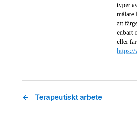
typer a
målare k
att fär
enbart d
eller f
https:/
←
Terapeutiskt arbete