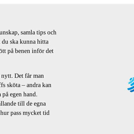
kunskap, samla tips och
tt du ska kunna hitta
ött på benen inför det
 nytt. Det får man
ffs sköta – andra kan
a på egen hand.
ållande till de egna
hur pass mycket tid