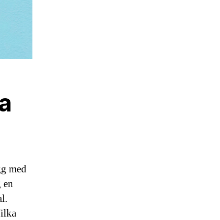
ta
ygg med
g en
l.
Vilka