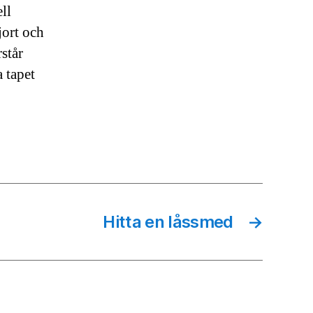
ll
jort och
står
a tapet
Hitta en låssmed
→