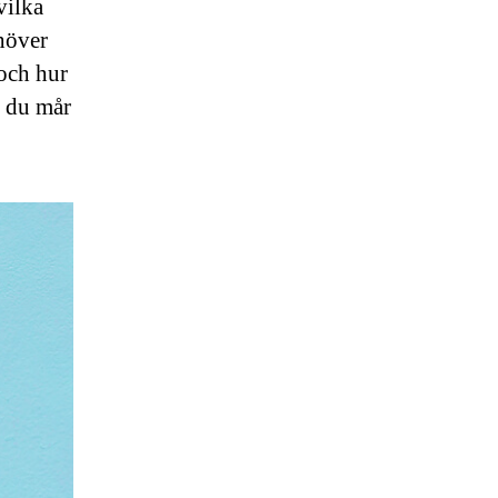
vilka
höver
 och hur
d du mår