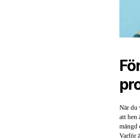
För
pro
När du 
att hen
mängd o
Varför ä