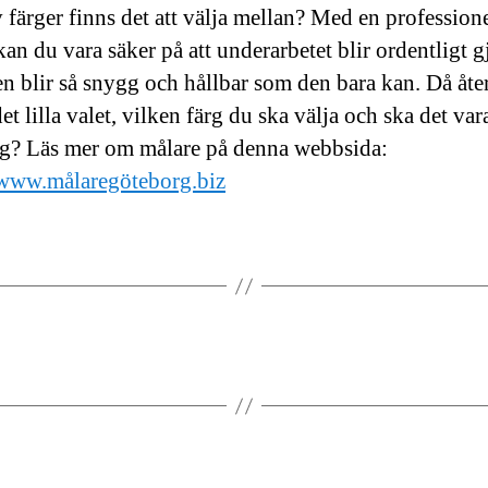
v färger finns det att välja mellan? Med en professione
an du vara säker på att underarbetet blir ordentligt g
gen blir så snygg och hållbar som den bara kan. Då åter
et lilla valet, vilken färg du ska välja och ska det var
ärg? Läs mer om målare på denna webbsida:
/www.målaregöteborg.biz