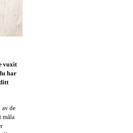
e vuxit
 du har
ditt
 av de
t måla
er