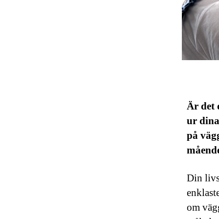
Är det 
ur dina
på vägg
måend
Din liv
enklast
om vägg