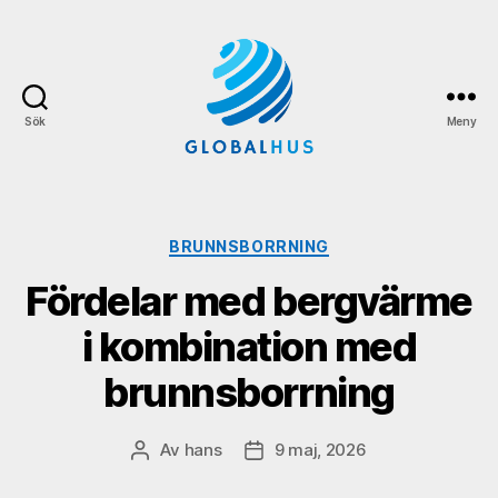
Sök
Meny
Globalhus.se
Kategorier
BRUNNSBORRNING
Fördelar med bergvärme
i kombination med
brunnsborrning
Av
hans
9 maj, 2026
Inläggsförfattare
Inläggsdatum