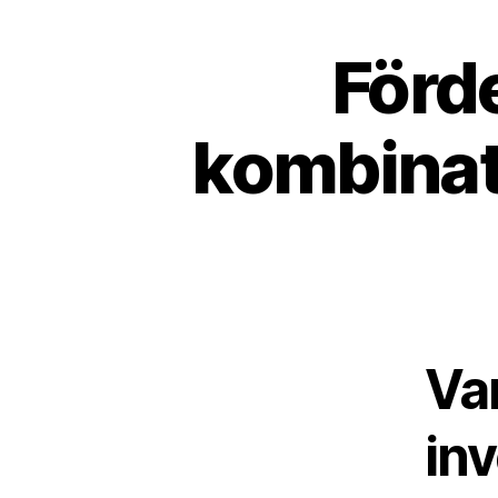
Förd
kombinat
Va
inv