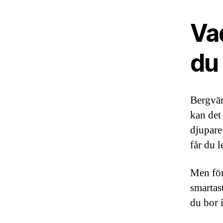
Va
du
Bergvär
kan det
djupare
får du l
Men för
smartast
du bor 