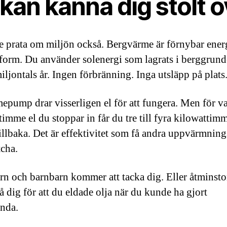
kan känna dig stolt ö
e prata om miljön också. Bergvärme är förnybar energ
 form. Du använder solenergi som lagrats i berggrun
iljontals år. Ingen förbränning. Inga utsläpp på plats
epump drar visserligen el för att fungera. Men för va
timme el du stoppar in får du tre till fyra kilowattim
illbaka. Det är effektivitet som få andra uppvärmnin
cha.
rn och barnbarn kommer att tacka dig. Eller åtminsto
å dig för att du eldade olja när du kunde ha gjort
nda.