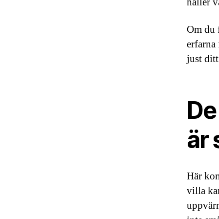
håller 
Om du 
erfarna
just dit
De
är 
Här kom
villa k
uppvärm