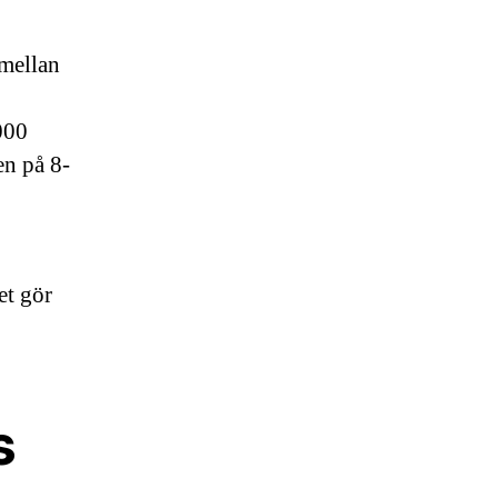
 mellan
000
en på 8-
et gör
s