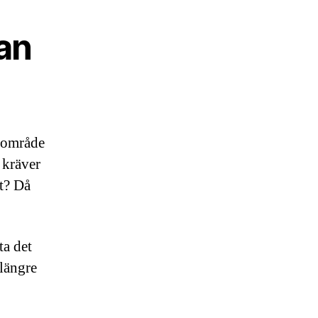
an
t område
 kräver
et? Då
ta det
 längre