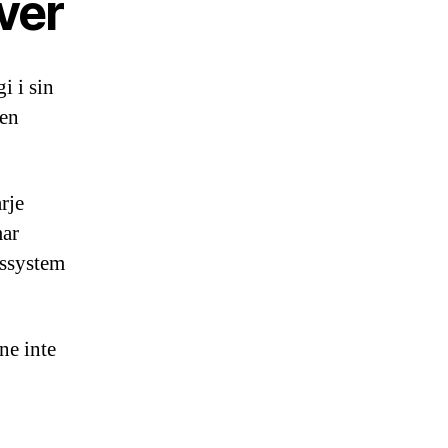
ver
i i sin
den
.
rje
mar
gssystem
ne inte