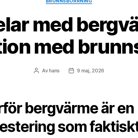
BRUNNSBORRNING
elar med bergvä
ion med brunn
Av
hans
9 maj, 2026
Inläggsförfattare
Inläggsdatum
rför bergvärme är en
estering som faktisk