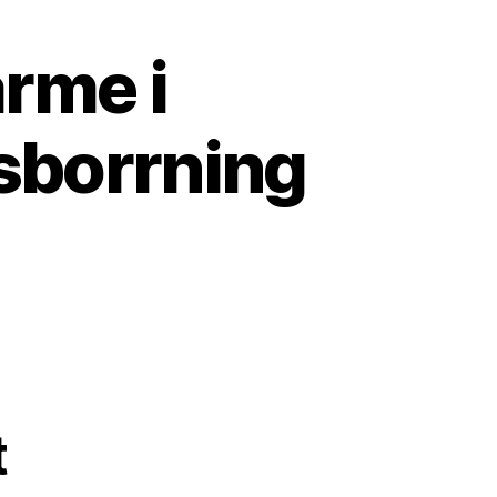
rme i
sborrning
t