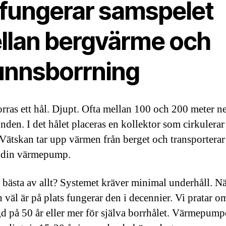
 fungerar samspelet
llan bergvärme och
unnsborrning
orras ett hål. Djupt. Ofta mellan 100 och 200 meter ne
nden. I det hålet placeras en kollektor som cirkulerar
 Vätskan tar upp värmen från berget och transporterar
l din värmepump.
 bästa av allt? Systemet kräver minimal underhåll. N
 väl är på plats fungerar den i decennier. Vi pratar o
gd på 50 år eller mer för själva borrhålet. Värmepum