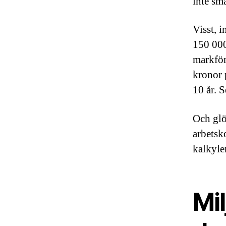
inte sm
Visst, 
150 000
markför
kronor 
10 år. S
Och glö
arbetsk
kalkyle
Mil