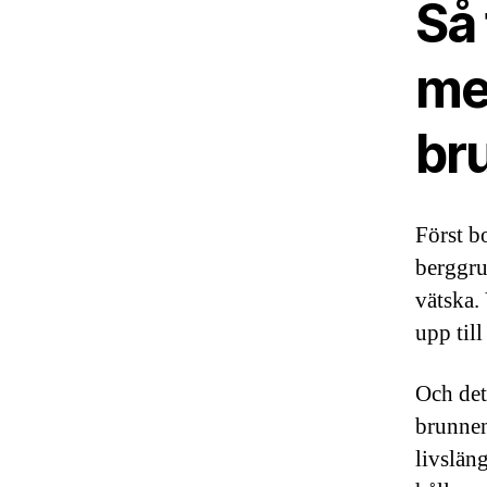
Så
me
br
Först b
berggru
vätska.
upp til
Och det
brunnen
livslän