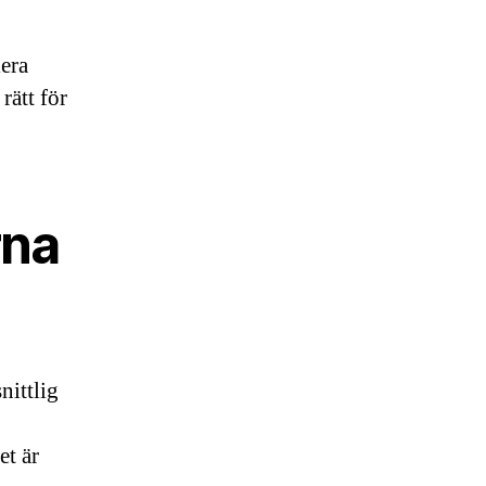
lera
rätt för
rna
nittlig
et är