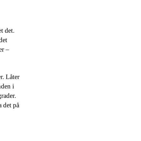
t det.
det
er –
r. Låter
nden i
grader.
a det på