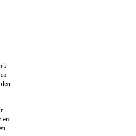
r i
 en
 den
är
m en
pen