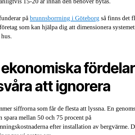
vanligtvis 15-20 år innan den behöver bytas.
funderar på
brunnsborrning i Göteborg
så finns det f
 företag som kan hjälpa dig att dimensionera systemet 
t hus.
 ekonomiska fördela
svåra att ignorera
mer siffrorna som får de flesta att lyssna. En genoms
an spara mellan 50 och 75 procent på
ningskostnaderna efter installation av bergvärme. D