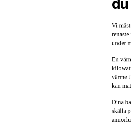
du 
Vi måst
renaste
under m
En värm
kilowat
värme t
kan mat
Dina ba
skälla p
annorlu