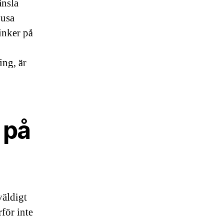
änsla
jusa
inker på
ing, är
 på
väldigt
för inte