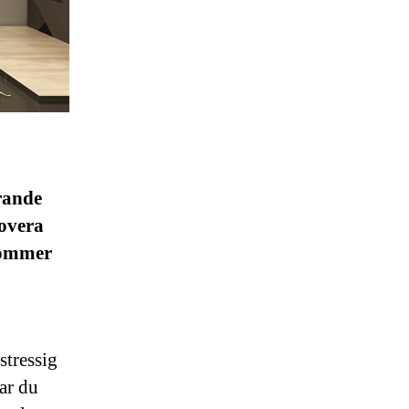
rande
novera
kommer
stressig
Har du