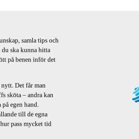
kunskap, samla tips och
tt du ska kunna hitta
ött på benen inför det
 nytt. Det får man
ffs sköta – andra kan
a på egen hand.
ållande till de egna
hur pass mycket tid