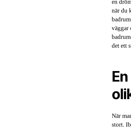
en dröm
när du 
badrumm
väggar 
badrumsr
det ett 
En 
oli
När man
stort. 