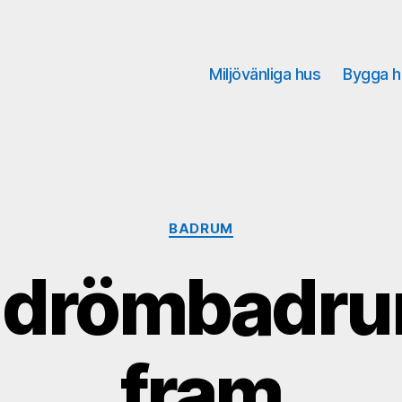
Miljövänliga hus
Bygga h
Kategorier
BADRUM
t drömbadr
fram