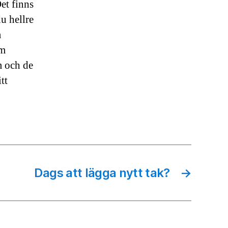
et finns
du hellre
å
om
m och de
tt
Dags att lägga nytt tak?
→