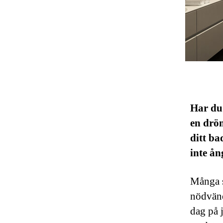
Har du
en drö
ditt b
inte ån
Många s
nödvändi
dag på j