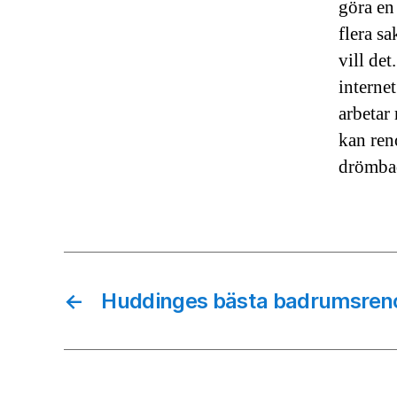
göra en
flera sa
vill de
interne
arbeta
kan reno
drömba
←
Huddinges bästa badrumsren