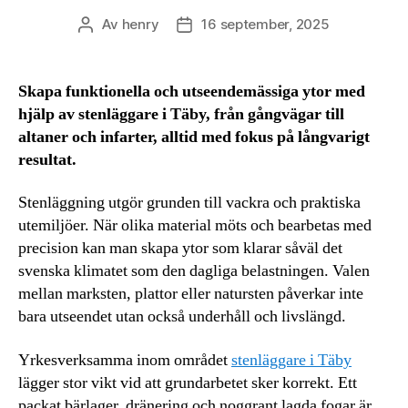
Av
henry
16 september, 2025
Inläggsförfattare
Inläggsdatum
Skapa funktionella och utseendemässiga ytor med
hjälp av stenläggare i Täby, från gångvägar till
altaner och infarter, alltid med fokus på långvarigt
resultat.
Stenläggning utgör grunden till vackra och praktiska
utemiljöer. När olika material möts och bearbetas med
precision kan man skapa ytor som klarar såväl det
svenska klimatet som den dagliga belastningen. Valen
mellan marksten, plattor eller natursten påverkar inte
bara utseendet utan också underhåll och livslängd.
Yrkesverksamma inom området
stenläggare i Täby
lägger stor vikt vid att grundarbetet sker korrekt. Ett
packat bärlager, dränering och noggrant lagda fogar är