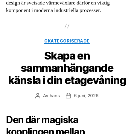
design är svetsade värmeväxlare därför en viktig
komponent i moderna industriella processer.
Kategorier
OKATEGORISERADE
Skapa en
sammanhängande
känsla i din etagevåning
Av
hans
6 juni, 2026
Inläggsförfattare
Inläggsdatum
Den där magiska
kopplingen mellan